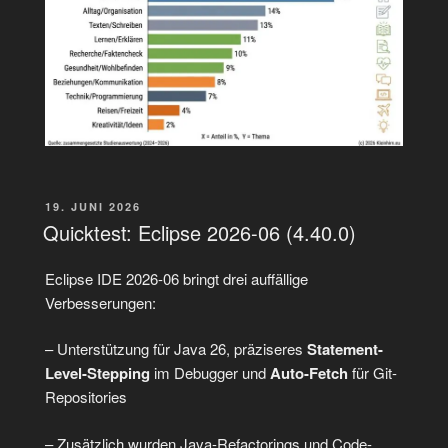
VERÖFFENTLICHT
19. JUNI 2026
AM
Quicktest: Eclipse 2026-06 (4.40.0)
Eclipse IDE 2026-06 bringt drei auffällige
Verbesserungen:
– Unterstützung für Java 26, präziseres
Statement-
Level-Stepping
im Debugger und
Auto-Fetch
für Git-
Repositories
– Zusätzlich wurden Java-Refactorings und Code-