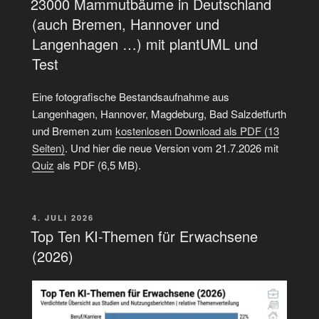
als
23000 Mammutbäume in Deutschland
Aktivitäts
(auch Bremen, Hannover und
Diagramm
Langenhagen …) mit plantUML und
(für
Test
Informatiker)“
Eine fotografische Bestandsaufnahme aus
Langenhagen, Hannover, Magdeburg, Bad Salzdetfurth
und Bremen zum
kostenlosen Download als PDF (13
Seiten)
. Und hier die neue Version vom 21.7.2026 mit
Quiz
als PDF (6,5 MB).
VERÖFFENTLICHT
4. JULI 2026
AM
Top Ten KI-Themen für Erwachsene
(2026)