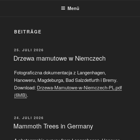
Menü
BEITRÄGE
VERÖFFENTLICHT
25. JULI 2026
AM
Drzewa mamutowe w Niemczech
Fotograficzna dokumentacja z Langenhagen,
Hanoweru, Magdeburga, Bad Salzdetfurth i Bremy.
Download:
Drzewa-Mamutowe-w-Niemczech-PL.pdf
(6MB)
.
VERÖFFENTLICHT
24. JULI 2026
AM
Mammoth Trees in Germany