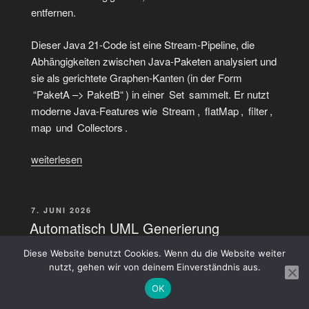
entfernen.
Dieser Java 21-Code ist eine Stream-Pipeline, die
Abhängigkeiten zwischen Java-Paketen analysiert und
sie als gerichtete Graphen-Kanten (in der Form
“PaketA –> PaketB“ ) in einer Set
sammelt. Er nutzt
moderne Java-Features wie Stream , flatMap , filter ,
map und Collectors .
„Automatisch
weiterlesen
UML
Generierung
(plantUML-
VERÖFFENTLICHT
7. JUNI 2026
AM
Format)
Automatisch UML Generierung
mit
(plantUML-Format) mit ArchUnit
Diese Website benutzt Cookies. Wenn du die Website weiter
ArchUnit
nutzt, gehen wir von deinem Einverständnis aus.
und
Die Kombination aus
ArchUnit
und einem PlantUML-
OK
externe
Export für Dependency-Graphs bringt einen direkten
Abhängigkeiten“