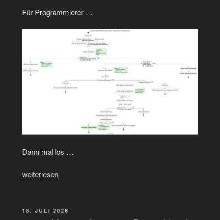
Für Programmierer …
Dann mal los …
„Den
weiterlesen
Urweltmammutbaum
selbst
ziehen
VERÖFFENTLICHT
18. JULI 2026
AM